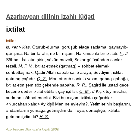
Azərbaycan dilinin izahlı lüğəti
ixtilat
ixtilat
is.
<
ər.
>
klas.
Oturub-durma, görüşüb əlaqə saxlama, qaynayıb-
qarışma. Nə bir fərəhi, nə bir nişanı; Nə kimsə ilə bir ixtilatı.
F.
. //
Söhbət. İxtilatın şirin, sözün məzəli; Şəkər gülüşündən canlar
təzəli.
M. P. V.
. İxtilat etmək (qatmaq) – söhbət eləmək,
söhbətləşmək. Qadir Allah səbəb salıb araya; Sevdiyim, ixtilat
qatmaq çağıdır.
Q. Z.
. Mən oturub səninlə yaxın, qabaq-qabağa;
İxtilat etmişəm söz çəkəndə sabaha.
R. R.
. Şagird ilə ustad gecə
keçənə qədər ixtilat etdilər, çay içdilər.
Ə. M.
. // Kiçik toy məclisi,
xudmani söhbət məclisi. Bizi bu axşam ixtilata çağırıblar. –
<Nurcahan xala:> Ay kişi! Mən nə eyləyim?. Yetimlərinin başlarını,
əndamlarını yumağa getmişdim də. Toya, qonaqlığa, ixtilata
getməmişdim ki?
H. S.
.
Azərbaycan dilinin izahlı lüğəti
.
2009
.