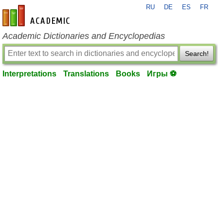
RU
DE
ES
FR
en-academic.com
Academic Dictionaries and Encyclopedias
Search!
Interpretations
Translations
Books
Игры ⚽