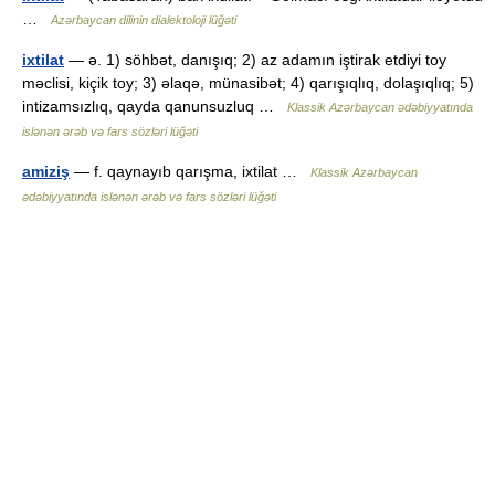
…
Azərbaycan dilinin dialektoloji lüğəti
ixtilat
— ə. 1) söhbət, danışıq; 2) az adamın iştirak etdiyi toy
məclisi, kiçik toy; 3) əlaqə, münasibət; 4) qarışıqlıq, dolaşıqlıq; 5)
intizamsızlıq, qayda qanunsuzluq …
Klassik Azərbaycan ədəbiyyatında
islənən ərəb və fars sözləri lüğəti
amiziş
— f. qaynayıb qarışma, ixtilat …
Klassik Azərbaycan
ədəbiyyatında islənən ərəb və fars sözləri lüğəti