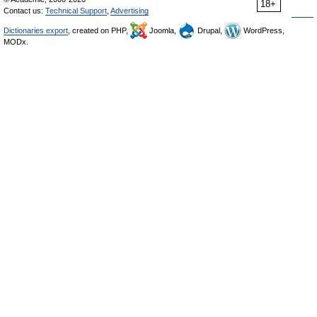
18+
Contact us:
Technical Support
,
Advertising
Dictionaries export
, created on PHP,
Joomla,
Drupal,
WordPress,
MODx.