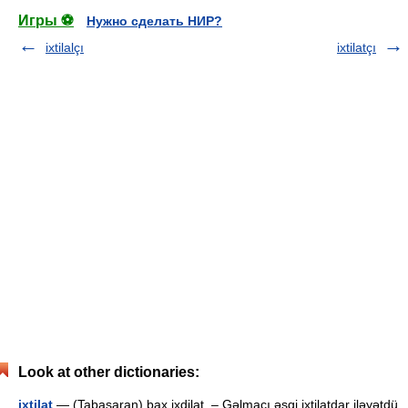
Игры ⚽
Нужно сделать НИР?
ixtilalçı
ixtilatçı
Look at other dictionaries:
ixtilat
— (Tabasaran) bax ixdilat. – Gəlmacı əsgi ixtilatdar iləyətdü