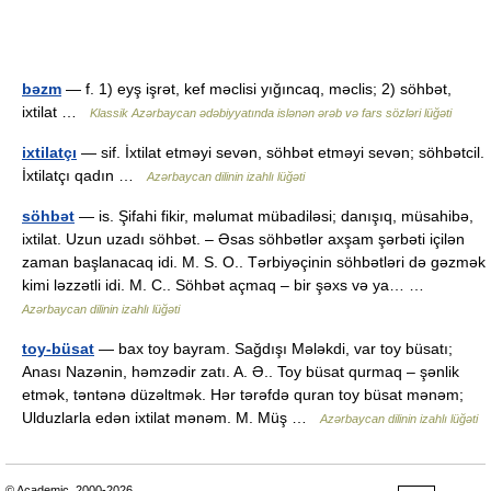
bəzm
— f. 1) eyş işrət, kef məclisi yığıncaq, məclis; 2) söhbət,
ixtilat …
Klassik Azərbaycan ədəbiyyatında islənən ərəb və fars sözləri lüğəti
ixtilatçı
— sif. İxtilat etməyi sevən, söhbət etməyi sevən; söhbətcil.
İxtilatçı qadın …
Azərbaycan dilinin izahlı lüğəti
söhbət
— is. Şifahi fikir, məlumat mübadiləsi; danışıq, müsahibə,
ixtilat. Uzun uzadı söhbət. – Əsas söhbətlər axşam şərbəti içilən
zaman başlanacaq idi. M. S. O.. Tərbiyəçinin söhbətləri də gəzmək
kimi ləzzətli idi. M. C.. Söhbət açmaq – bir şəxs və ya… …
Azərbaycan dilinin izahlı lüğəti
toy-büsat
— bax toy bayram. Sağdışı Mələkdi, var toy büsatı;
Anası Nazənin, həmzədir zatı. A. Ə.. Toy büsat qurmaq – şənlik
etmək, təntənə düzəltmək. Hər tərəfdə quran toy büsat mənəm;
Ulduzlarla edən ixtilat mənəm. M. Müş …
Azərbaycan dilinin izahlı lüğəti
© Academic, 2000-2026